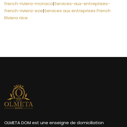
french-riviera-monaco
|
Services-aux-entreprises-
french-riviera-eze
|
Services aux entreprises French
Riviera nice
OLMETA DOM est une enseigne de domiciliation